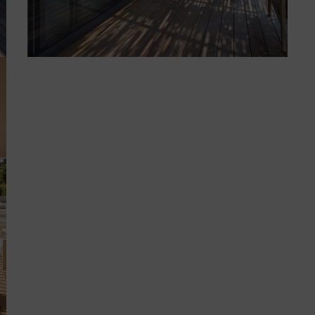
VALLI
[ACCUNCIAMENTU]
[ALUMINU]
[LEGNU]