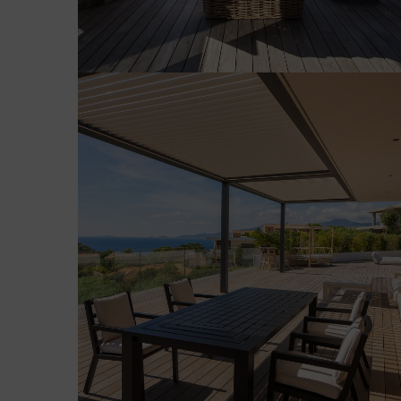
FOCE
[ACCUNCIAMENTU]
[ALUMINU]
[LEGNU]
MAÌSTOSU