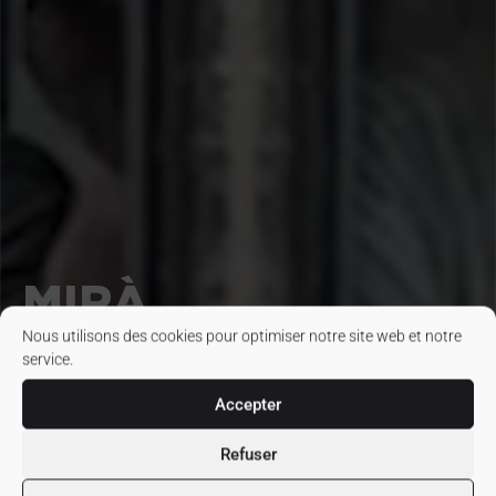
MIRÀ,
Nous utilisons des cookies pour optimiser notre site web et notre
UN MONDE DE
service.
POSSIBILITÉS
Accepter
Refuser
MIRÀ est une Maison mère familiale de création Premium